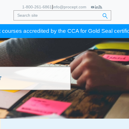
|
1-800-261-6861
info@procept.com
edited by the CCA for Gold Seal certification credits
T