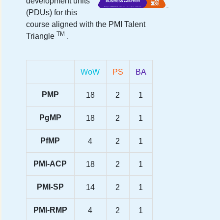
development units
(PDUs) for this
course aligned with the PMI Talent
TM
Triangle
.
WoW
PS
BA
PMP
18
2
1
PgMP
18
2
1
PfMP
4
2
1
PMI-ACP
18
2
1
PMI-SP
14
2
1
PMI-RMP
4
2
1